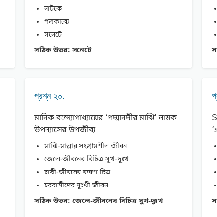
নাটকে
পত্রকাব্যে
সনেটে
সঠিক উত্তর:
সনেটে
স
প্রশ্ন ২০.
প
মানিক বন্দ্যোপাধ্যায়ের ‘পদ্মানদীর মাঝি’ নামক
S
উপন্যাসের উপজীব্য
‘
মাঝি-মাল্লার সংগ্রামশীল জীবন
জেলে-জীবনের বিচিত্র সুখ-দুঃখ
চাষী-জীবনের করুণ চিত্র
চরবাসীদের দুঃখী জীবন
সঠিক উত্তর:
জেলে-জীবনের বিচিত্র সুখ-দুঃখ
স