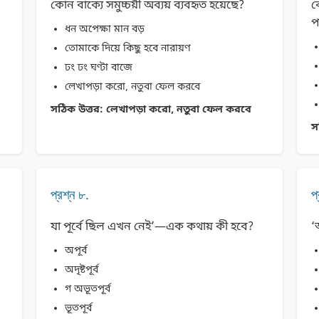
কোন বাক্যে সমুচ্চয়ী অব্যয় ব্যবহৃত হয়েছে?
ক
প
ধন অপেক্ষা মান বড়
তােমাকে দিয়ে কিছু হবে নারায়ণ
ঢং ঢং ঘণ্টা বাজে
লেখাপড়া করাে, নতুবা ফেল করবে
সঠিক উত্তর:
লেখাপড়া করাে, নতুবা ফেল করবে
স
প্রশ্ন ৮.
প
যা পূর্বে ছিল এখন নেই’—এক কথায় কী হবে?
‘
অপূর্ব
অদৃষ্টপূর্ব
গ অভূতপূর্ব
ভূতপূর্ব