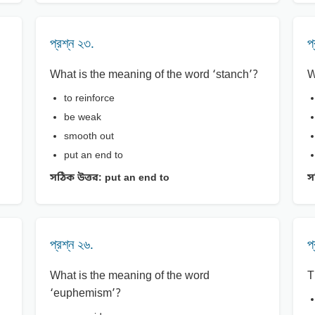
প্রশ্ন ২৩.
প
What is the meaning of the word ‘stanch’?
W
to reinforce
be weak
smooth out
put an end to
সঠিক উত্তর:
put an end to
স
প্রশ্ন ২৬.
প
What is the meaning of the word
T
‘euphemism’?