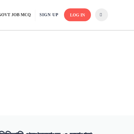
GOVT JOB MCQ
SIGN UP
LOG IN