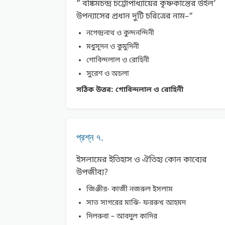
” বঙ্কিমচন্দ্র চট্টোপাধ্যায়ের কৃষ্ণকান্তের উইল’
উপন্যাসের প্রধান দুটি চরিত্রের নাম–“
নগেন্দ্রনাথ ও কুন্দনন্দিনী
মধুসূদন ও কুমুদিনী
গােবিন্দলাল ও রােহিনী
সুরেশ ও অচলা
সঠিক উত্তর:
গােবিন্দলাল ও রােহিনী
প্রশ্ন ৭.
ইসলামের ইতিহাস ও ঐতিহ্য কোন কাব্যের
উপজীব্য?
জিঞ্জীর- কাজী নজরুল ইসলাম
সাত সাগরের মাঝি- ফররুখ আহমদ
দিলরুবা – আবদুল কাদির