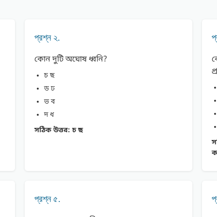
প্রশ্ন ২.
প
কোন দুটি অঘােষ ধ্বনি?
ক
প
চ ছ
ড ঢ
ভ ব
দ ধ
সঠিক উত্তর:
চ ছ
স
ক
প্রশ্ন ৫.
প