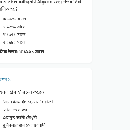
োন সালে রবীন্দ্রনাথ ঠাকুরের জন্ম শতবার্ষিকী
ালিত হয়?
ক ১৯৫১ সালে
খ ১৯৬১ সালে
গ ১৯৭১ সালে
ঘ ১৯৮১ সালে
ঠিক উত্তর:
খ ১৯৬১ সালে
্রশ্ন ৯.
অনল প্রবাহ’ রচনা করেন
সৈয়দ ইসমাইল হােসেন সিরাজী
মােজাম্মেল হক
এয়াকুব আলী চৌধুরী
মুনিরুজ্জামান ইসলামাবাদী