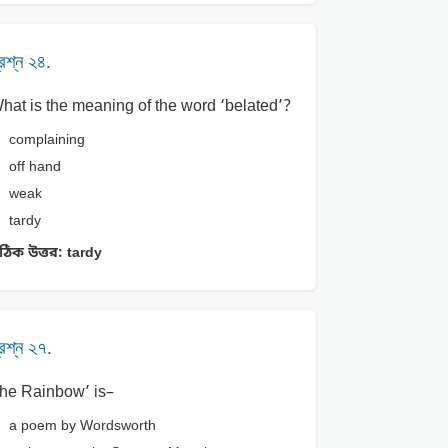
্রশ্ন ২৪.
hat is the meaning of the word ‘belated’?
complaining
off hand
weak
tardy
ঠিক উত্তর:
tardy
্রশ্ন ২৭.
he Rainbow’ is–
a poem by Wordsworth