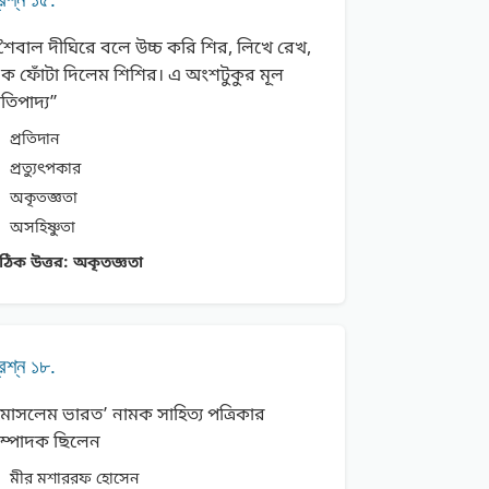
শৈবাল দীঘিরে বলে উচ্চ করি শির, লিখে রেখ,
ক ফোঁটা দিলেম শিশির। এ অংশটুকুর মূল
্রতিপাদ্য”
প্রতিদান
প্রত্যুৎপকার
অকৃতজ্ঞতা
অসহিষ্ণুতা
ঠিক উত্তর:
অকৃতজ্ঞতা
্রশ্ন ১৮.
মােসলেম ভারত’ নামক সাহিত্য পত্রিকার
ম্পাদক ছিলেন
মীর মশাররফ হােসেন