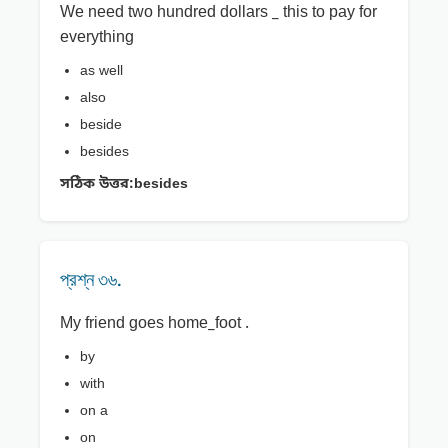
We need two hundred dollars _ this to pay for
everything
as well
also
beside
besides
সঠিক উত্তর:
besides
প্রশ্ন ৩৬.
My friend goes home_foot .
by
with
on a
on