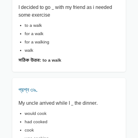
I decided to go _ with my friend as i needed
some exercise
to a walk
for a walk
for a walking
walk
সঠিক উত্তর:
to a walk
প্রশ্ন ৩৯.
My uncle arrived while I _ the dinner.
would cook
had cooked
cook