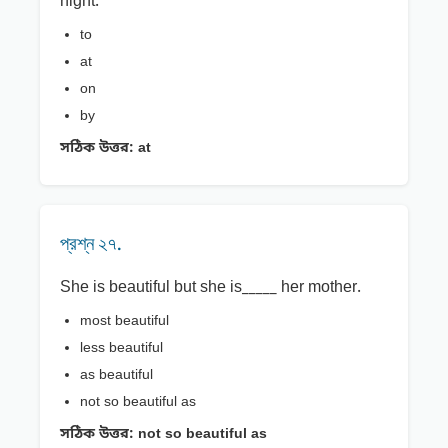
night.
to
at
on
by
সঠিক উত্তর:
at
প্রশ্ন ২৭.
She is beautiful but she is_____ her mother.
most beautiful
less beautiful
as beautiful
not so beautiful as
সঠিক উত্তর:
not so beautiful as