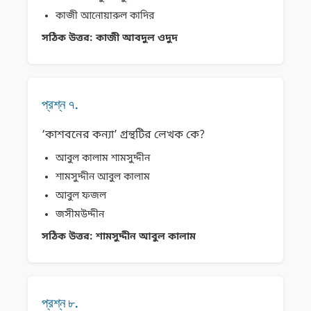
কাজী আনােয়ারুল কাদির
সঠিক উত্তর:
কাজী আবদুল ওদুদ
প্রশ্ন ৭.
‘কাশবনের কন্যা’ গ্রন্থটির লেখক কে?
আবুল কালাম শামসুদ্দীন
শামসুদ্দীন আবুল কালাম
আবুল ফজল
জসীমউদ্দীন
সঠিক উত্তর:
শামসুদ্দীন আবুল কালাম
প্রশ্ন ৮.