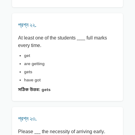
প্রশ্ন ২২.
At least one of the students ____ full marks
every time.
get
are getting
gets
have got
সঠিক উত্তর:
gets
প্রশ্ন ২৩.
Please ___ the necessity of arriving early.