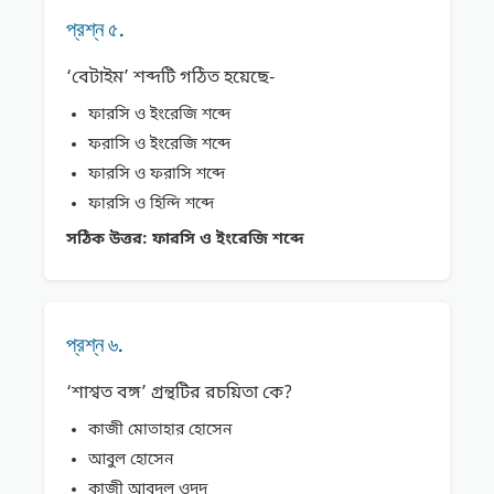
প্রশ্ন ৫.
‘বেটাইম’ শব্দটি গঠিত হয়েছে-
ফারসি ও ইংরেজি শব্দে
ফরাসি ও ইংরেজি শব্দে
ফারসি ও ফরাসি শব্দে
ফারসি ও হিন্দি শব্দে
সঠিক উত্তর:
ফারসি ও ইংরেজি শব্দে
প্রশ্ন ৬.
‘শাশ্বত বঙ্গ’ গ্রন্থটির রচয়িতা কে?
কাজী মােতাহার হােসেন
আবুল হােসেন
কাজী আবদুল ওদুদ