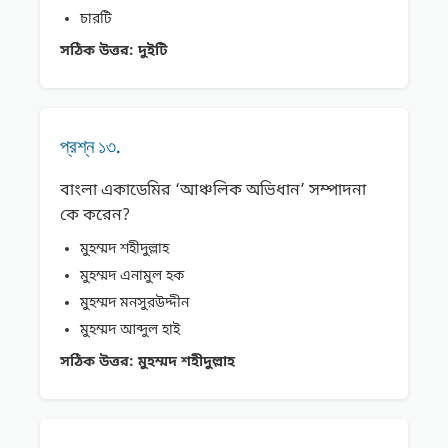
চারটি
সঠিক উত্তর:
দুইটি
প্রশ্ন ১৩.
বাংলা একাডেমির ‘আঞ্চলিক অভিধান’ সম্পাদনা
কে করেন?
মুহম্মদ শহীদুল্লাহ
মুহম্মদ এনামুল হক
মুহম্মদ মনসুরউদ্দীন
মুহম্মদ আব্দুল হাই
সঠিক উত্তর:
মুহম্মদ শহীদুল্লাহ