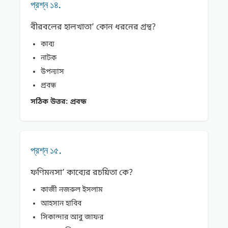
প্রশ্ন ১৪.
বীরবলের হালখাতা’ কোন ধরনের গ্রন্থ?
কাব্য
নাটক
উপন্যাস
প্রবন্ধ
সঠিক উত্তর:
প্রবন্ধ
প্রশ্ন ১৫.
ফণিমনসা’ কাব্যের রচয়িতা কে?
কাজী নজরুল ইসলাম
আহসান হাবিব
সিকান্দার আবু জাফর