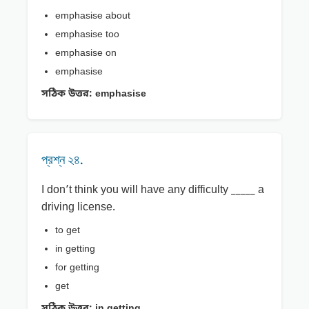
emphasise about
emphasise too
emphasise on
emphasise
সঠিক উত্তর:
emphasise
প্রশ্ন ২৪.
I don’t think you will have any difficulty _____ a
driving license.
to get
in getting
for getting
get
সঠিক উত্তর:
in getting