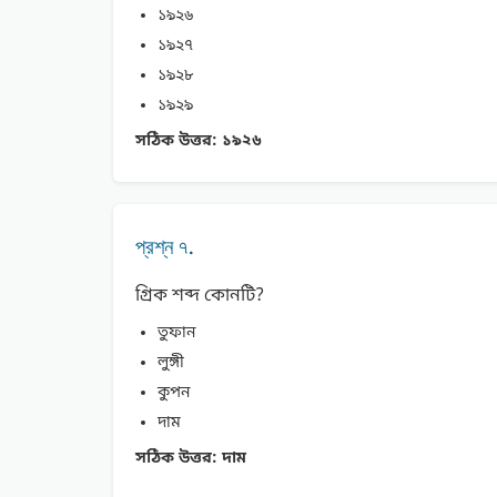
১৯২৬
১৯২৭
১৯২৮
১৯২৯
সঠিক উত্তর:
১৯২৬
প্রশ্ন ৭.
গ্রিক শব্দ কোনটি?
তুফান
লুঙ্গী
কুপন
দাম
সঠিক উত্তর:
দাম