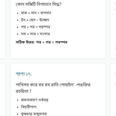
কোন সন্ধিটি নিপাতনে সিদ্ধ?
বাক + দান = বাগদান
উৎ + ছেদ – উচ্ছেদ
পর + পর = পরস্পর
সম + সার = সংসার
সঠিক উত্তর:
পর + পর = পরস্পর
প্রশ্ন ১৭.
পাখিসব করে রব রব রাতি পোহাইল’ -পঙক্তির
রচয়িতা ?
রামনারায়ণ তর্করত্ন
বিহারীলাল
কৃষ্ণচন্দ্র মজুমদার