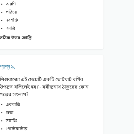
অরণি
পরিচয়
নবশক্তি
ক্রান্তি
সঠিক উত্তর:
ক্রান্তি
প্রশ্ন ৯.
শিশুরাজ্যে এই মেয়েটি একটি ছােটখাট বর্গির
উপদ্রব বলিলেই হয়।’- রবীন্দ্রনাথ ঠাকুরের কোন
গল্পের সংলাপ?
একরাত্রি
শুভা
সমাপ্তি
পােস্টমাস্টার