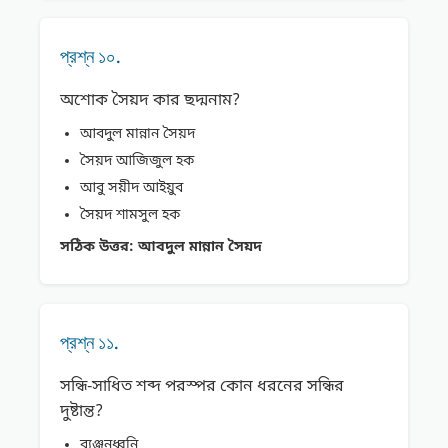
প্রশ্ন ১০.
অশােক সৈয়দ কার ছদ্মনাম?
আবদুল মান্নান সৈয়দ
সৈয়দ আজিজুল হক
আবু সয়ীদ আইয়ুব
সৈয়দ শামসুল হক
সঠিক উত্তর:
আবদুল মান্নান সৈয়দ
প্রশ্ন ১১.
সন্ধি-সাধিত শব্দ পরস্পর কোন ধরনের সন্ধির
দুষ্টান্ত?
ব্যঞ্জনধ্বনি