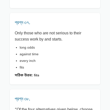
প্রশ্ন ৩৭.
Only those who are not serious to their
success work by and starts.
long odds
against time
every inch
fits
সঠিক উত্তর:
fits
প্রশ্ন ৩৮.
“Of the four alternatives given below, choose