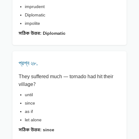
imprudent
Diplomatic
impolite
সঠিক উত্তর:
Diplomatic
প্রশ্ন ২৮.
They suffered much — tornado had hit their
village?
until
since
as if
let alone
সঠিক উত্তর:
since