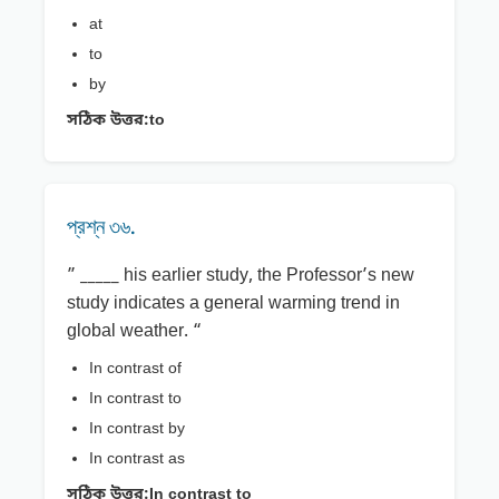
at
to
by
সঠিক উত্তর:
to
প্রশ্ন ৩৬.
” _____ his earlier study, the Professor’s new
study indicates a general warming trend in
global weather. “
In contrast of
In contrast to
In contrast by
In contrast as
সঠিক উত্তর:
In contrast to