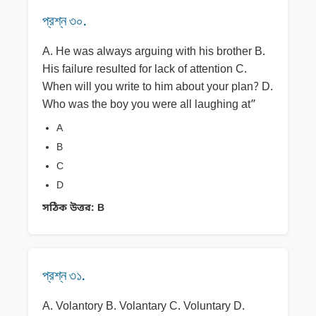
প্রশ্ন ৩০.
A. He was always arguing with his brother B.
His failure resulted for lack of attention C.
When will you write to him about your plan? D.
Who was the boy you were all laughing at”
A
B
C
D
সঠিক উত্তর:
B
প্রশ্ন ৩১.
A. Volantory B. Volantary C. Voluntary D.