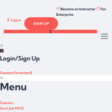
Become an Instructor
For
Enterprise
Log in
SIGN UP
Togg
Login/Sign Up
Courses
Favorites
0
Menu
Courses
Govt Job MCQ