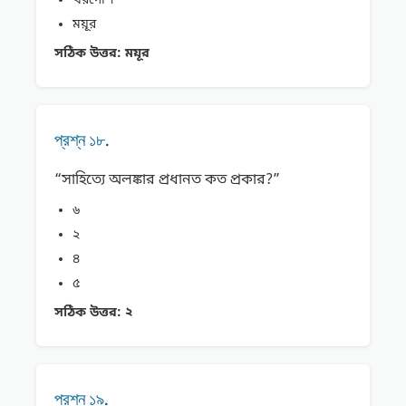
খরগােশ
ময়ূর
সঠিক উত্তর:
ময়ূর
প্রশ্ন ১৮.
“সাহিত্যে অলঙ্কার প্রধানত কত প্রকার?”
৬
২
৪
৫
সঠিক উত্তর:
২
প্রশ্ন ১৯.