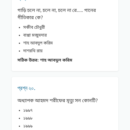
গাড়ি চলে না, চলে না, চলে না রে….. গানের
গীতিকার কে?
সঞ্চীব চৌধুরী
বাপ্পা মজুমদার
শাহ আবদুল করিম
দাশরথি রায়
সঠিক উত্তর:
শাহ আবদুল করিম
প্রশ্ন ২০.
অধ্যাপক আহমদ শরীফের মৃত্যু সন কোনটি?
১৯৯৭
১৯৯৮
১৯৯৯