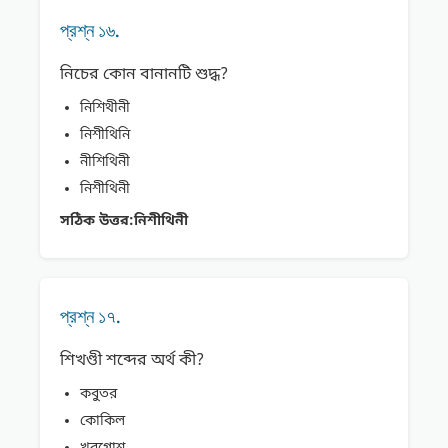
প্রশ্ন ১৬.
নিচের কোন বানানটি শুদ্ধ?
নিশিথীনী
নিশীথিনি
নীশিথিনী
নিশীথিনী
সঠিক উত্তর:
নিশীথিনী
প্রশ্ন ১৭.
শিখণ্ডী শব্দের অর্থ কী?
কবুতর
কোকিল