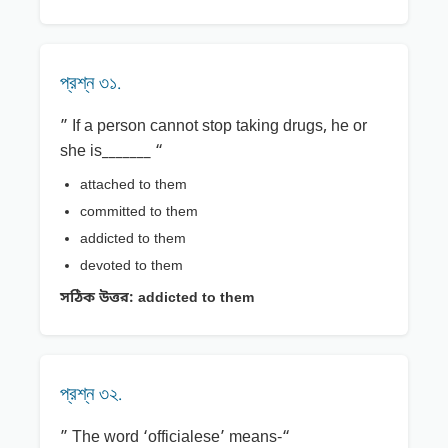
প্রশ্ন ৩১.
” If a person cannot stop taking drugs, he or
she is_______ “
attached to them
committed to them
addicted to them
devoted to them
সঠিক উত্তর:
addicted to them
প্রশ্ন ৩২.
” The word ‘officialese’ means-“