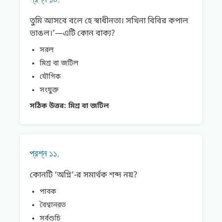
তুমি আসবে বলে হে স্বাধীনতা। সখিনা বিবির কপাল
ভাঙল।’—এটি কোন বাক্য?
সরল
মিশ্র বা জটিল
যৌগিক
সংযুক্ত
সঠিক উত্তর:
মিশ্র বা জটিল
প্রশ্ন ১১.
কোনটি ‘অগ্নি’-র সমার্থক শব্দ নয়?
পাবক
বৈশ্বানরত
সর্বশুচি