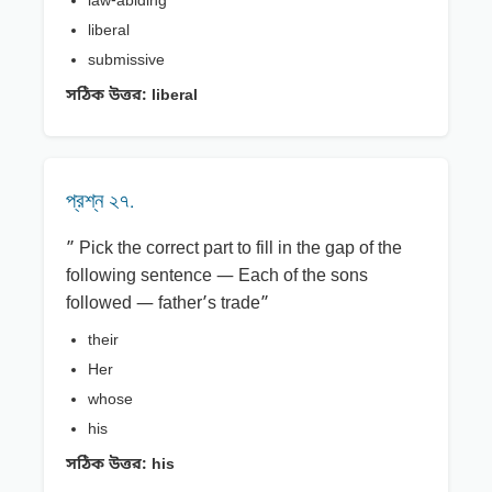
law-abiding
liberal
submissive
সঠিক উত্তর:
liberal
প্রশ্ন ২৭.
” Pick the correct part to fill in the gap of the
following sentence — Each of the sons
followed — father’s trade”
their
Her
whose
his
সঠিক উত্তর:
his