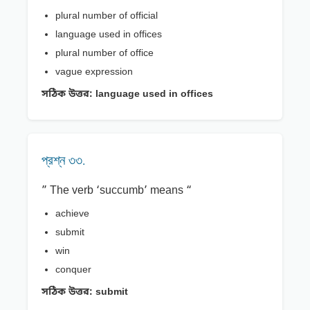
plural number of official
language used in offices
plural number of office
vague expression
সঠিক উত্তর:
language used in offices
প্রশ্ন ৩৩.
” The verb ‘succumb’ means “
achieve
submit
win
conquer
সঠিক উত্তর:
submit