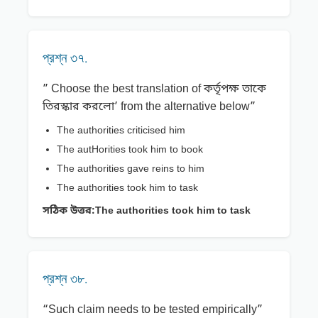
প্রশ্ন ৩৭.
” Choose the best translation of কর্তৃপক্ষ তাকে
তিরস্কার করলাে’ from the alternative below”
The authorities criticised him
The autHorities took him to book
The authorities gave reins to him
The authorities took him to task
সঠিক উত্তর:
The authorities took him to task
প্রশ্ন ৩৮.
“Such claim needs to be tested empirically”