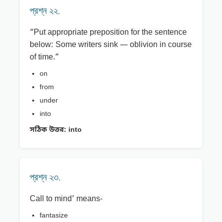
প্রশ্ন ২২.
“Put appropriate preposition for the sentence
below: Some writers sink — oblivion in course
of time.”
on
from
under
into
সঠিক উত্তর:
into
প্রশ্ন ২৩.
Call to mind’ means-
fantasize