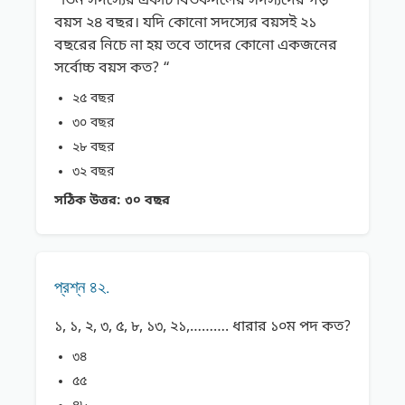
”তিন সদস্যের একটি বিতর্কদলের সদস্যদের গড়
বয়স ২৪ বছর। যদি কোনাে সদস্যের বয়সই ২১
বছরের নিচে না হয় তবে তাদের কোনাে একজনের
সর্বোচ্চ বয়স কত? “
২৫ বছর
৩০ বছর
২৮ বছর
৩২ বছর
সঠিক উত্তর:
৩০ বছর
প্রশ্ন ৪২.
১, ১, ২, ৩, ৫, ৮, ১৩, ২১,………. ধারার ১০ম পদ কত?
৩৪
৫৫