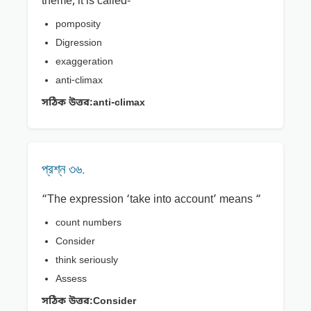
theme, it is called- “
pomposity
Digression
exaggeration
anti-climax
সঠিক উত্তর:
anti-climax
প্রশ্ন ৩৬.
“The expression ‘take into account’ means “
count numbers
Consider
think seriously
Assess
সঠিক উত্তর:
Consider