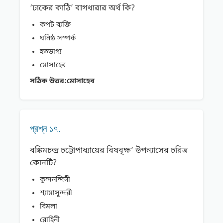
‘ঢাকের কাঠি’ বাগধারার অর্থ কি?
কপট ব্যক্তি
ঘনিষ্ঠ সম্পর্ক
হতভাগ্য
মােসাহেব
সঠিক উত্তর:
মােসাহেব
প্রশ্ন ১৭.
বঙ্কিমচন্দ্র চট্টোপাধ্যায়ের বিষবৃক্ষ’ উপন্যাসের চরিত্র
কোনটি?
কুন্দনন্দিনী
শ্যামাসুন্দরী
বিমলা
রােহিনী