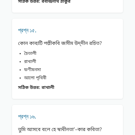
সঠিক উত্তর:
রবীন্দ্রনাথ ঠাকুর
প্রশ্ন ১৫.
কোন কাব্যটি পল্লীকবি জসীম উদ্‌দীন রচিত?
চৈতালী
রাখালী
ফণীমনসা
আলাে পৃথিবী
সঠিক উত্তর:
রাখালী
প্রশ্ন ১৬.
তুমি আসবে বলে হে স্বাধীনতা’–কার কবিতা?