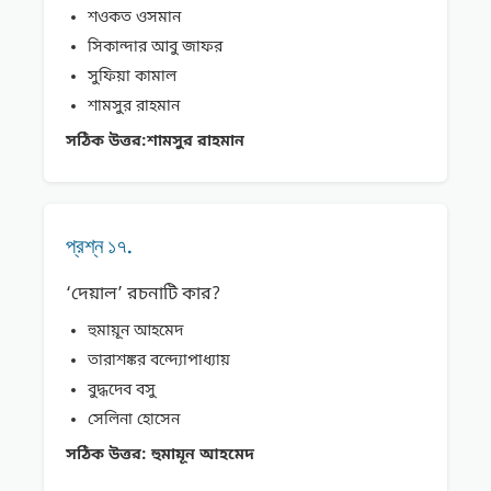
শওকত ওসমান
সিকান্দার আবু জাফর
সুফিয়া কামাল
শামসুর রাহমান
সঠিক উত্তর:
শামসুর রাহমান
প্রশ্ন ১৭.
‘দেয়াল’ রচনাটি কার?
হুমায়ূন আহমেদ
তারাশঙ্কর বন্দ্যোপাধ্যায়
বুদ্ধদেব বসু
সেলিনা হােসেন
সঠিক উত্তর:
হুমায়ূন আহমেদ