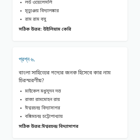
লর্ড ওয়েলেসলি
মৃত্যুঞ্জয় বিদ্যালঙ্কার
রাম রাম বসু
সঠিক উত্তর:
উইলিয়াম কেরি
প্রশ্ন ৬.
বাংলা সাহিত্যের গদ্যের জনক হিসেবে কার নাম
চিরস্মরণীয়?
মাইকেল মধুসূদন দত্ত
রাজা রামমােহন রায়
ঈশ্বরচন্দ্র বিদ্যাসাগর
বঙ্কিমচন্দ্র চট্টোপাধ্যায়
সঠিক উত্তর:
ঈশ্বরচন্দ্র বিদ্যাসাগর