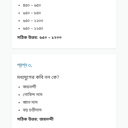
৪৫০ – ৬৫০
৬৫০ – ৮৫০
৬৫০ – ১২০০
৬৫০ – ১২৫০
সঠিক উত্তর:
৬৫০ – ১২০০
প্রশ্ন ৩.
মধ্যযুগের কবি নন কে?
জয়নন্দী
গােবিন্দ দাস
জ্ঞান দাস
বড় চণ্ডীদাস
সঠিক উত্তর:
জয়নন্দী