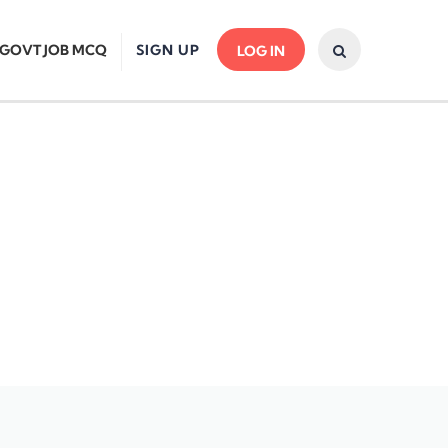
GOVT JOB MCQ
SIGN UP
LOG IN