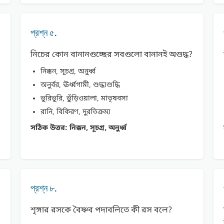
প্রশ্ন ৫.
নিচের কোন বানানগুচ্ছের সবগুলো বানানই অশুদ্ধ?
নিক্কন, সূচগ্র, অনুর্ধ্ব
অনুর্বর, ঊর্ধ্বগামী, শুদ্ধ্যশুদ্ধি
ভূরিভূরি, ভুঁড়িওয়ালা, মাতৃষবসা
রানি, বিকিরণ, দুরতিক্রম্য
সঠিক উত্তর:
নিক্কন, সূচগ্র, অনুর্ধ্ব
প্রশ্ন ৮.
শৃঙ্গার রসকে বৈষ্ণব পদাবলিতে কী রস বলে?