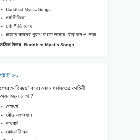
Buddhist Mystic Songs
চর্যাগীতিকা
চর্যা গীতি কোষ
হাজার বছরের পুরাণ বাংলা ভাষায় বৌদ্ধগান ও দোহা
সঠিক উত্তর:
Buddhist Mystic Songs
প্রশ্ন ১২.
গোরক্ষ বিজয়’ কাব্য কোন ধর্মমতের কাহিনী
অবলম্বনে লেখা?
শৈবধর্ম
বৌদ্ধ সহজযান
নাথধর্ম
কোনোটি নয়