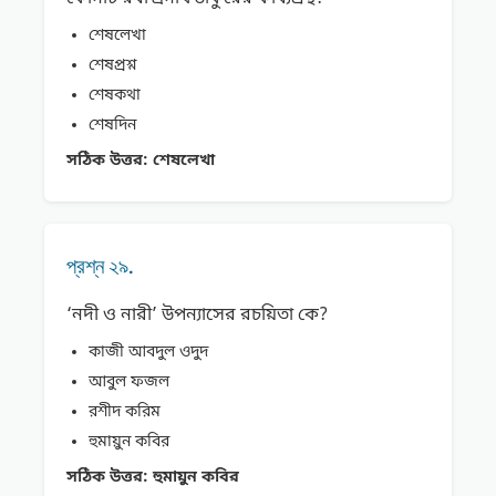
শেষলেখা
শেষপ্রশ্ন
শেষকথা
শেষদিন
সঠিক উত্তর:
শেষলেখা
প্রশ্ন ২৯.
‘নদী ও নারী’ উপন্যাসের রচয়িতা কে?
কাজী আবদুল ওদুদ
আবুল ফজল
রশীদ করিম
হুমায়ুন কবির
সঠিক উত্তর:
হুমায়ুন কবির