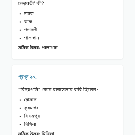
চন্দ্রাবতী’ কী?
নাটক
কাব্য
পদাবলী
পালাগান
সঠিক উত্তর:
পালাগান
প্রশ্ন ২০.
“বিদ্যাপতি” কোন রাজসভার কবি ছিলেন?
রোসাঙ্গ
কৃষ্ণনগর
বিক্রমপুর
মিথিলা
সঠিক উত্তর:
মিথিলা