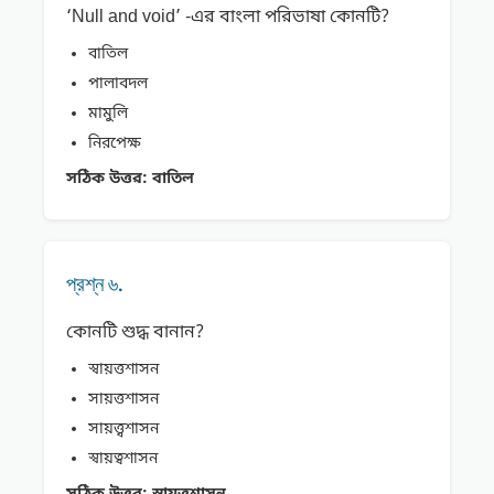
‘Null and void’ -এর বাংলা পরিভাষা কোনটি?
বাতিল
পালাবদল
মামুলি
নিরপেক্ষ
সঠিক উত্তর:
বাতিল
প্রশ্ন ৬.
কোনটি শুদ্ধ বানান?
স্বায়ত্তশাসন
সায়ত্তশাসন
সায়ত্ত্বশাসন
স্বায়ত্বশাসন