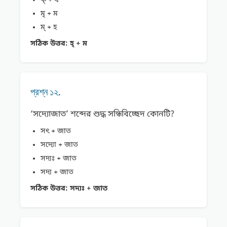
ক্ + ষ
মৃ + ম
ম্ + হ
সঠিক উত্তর:
হ্ + ম
প্রশ্ন ১২.
‘সদ্যোজাত’ শব্দের শুদ্ধ সন্ধিবিচ্ছেদ কোনটি?
সৎ + জাত
সদ্যো + জাত
সদ্যঃ + জাত
সদ্য + জাত
সঠিক উত্তর:
সদ্যঃ + জাত