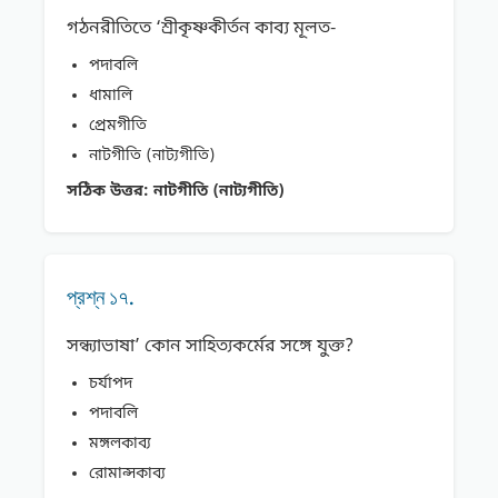
গঠনরীতিতে ‘শ্রীকৃষ্ণকীর্তন কাব্য মূলত-
পদাবলি
ধামালি
প্রেমগীতি
নাটগীতি (নাট্যগীতি)
সঠিক উত্তর:
নাটগীতি (নাট্যগীতি)
প্রশ্ন ১৭.
সন্ধ্যাভাষা’ কোন সাহিত্যকর্মের সঙ্গে যুক্ত?
চর্যাপদ
পদাবলি
মঙ্গলকাব্য
রোমান্সকাব্য