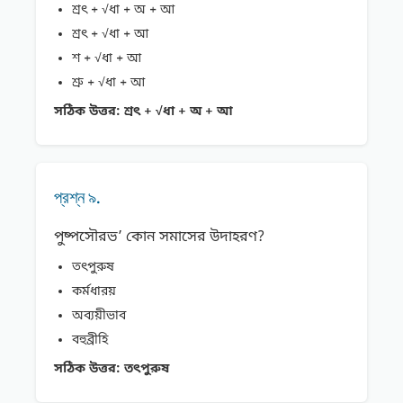
শ্রৎ + √ধা + অ + আ
শ্ৰৎ + √ধা + আ
শ + √ধা + আ
শ্রু + √ধা + আ
সঠিক উত্তর:
শ্রৎ + √ধা + অ + আ
প্রশ্ন ৯.
পুষ্পসৌরভ’ কোন সমাসের উদাহরণ?
তৎপুরুষ
কর্মধারয়
অব্যয়ীভাব
বহুব্রীহি
সঠিক উত্তর:
তৎপুরুষ