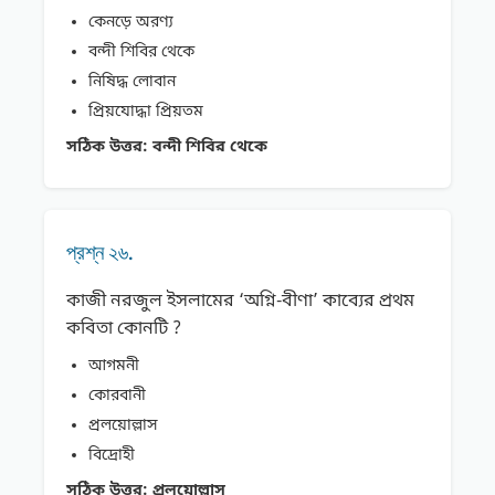
কেনড়ে অরণ্য
বন্দী শিবির থেকে
নিষিদ্ধ লোবান
প্রিয়যোদ্ধা প্রিয়তম
সঠিক উত্তর:
বন্দী শিবির থেকে
প্রশ্ন ২৬.
কাজী নরজুল ইসলামের ‘অগ্নি-বীণা’ কাব্যের প্রথম
কবিতা কোনটি ?
আগমনী
কোরবানী
প্রলয়োল্লাস
বিদ্রোহী
সঠিক উত্তর:
প্রলয়োল্লাস