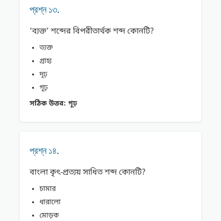
প্রশ্ন ১৩.
‘ব্যক্ত’ শব্দের বিপরীতার্থক শব্দ কোনটি?
ত্যক্ত
গ্রাহ্য
দৃঢ়
গূঢ়
সঠিক উত্তর:
গূঢ়
প্রশ্ন ১৪.
বাংলা কৃৎ-প্রত্যয় সাধিত শব্দ কোনটি?
চামার
ধারালো
মোড়ক