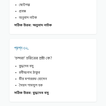
ছোটগল্প
প্রবন্ধ
অনুবাদ নাটক
সঠিক উত্তর:
অনুবাদ নাটক
প্রশ্ন ৩২.
‘চন্দরা’ চরিত্রের স্রষ্টা কে?
বুদ্ধদেব বসু
রবীন্দ্রনাথ ঠাকুর
মীর মশাররফ হোসেন
সৈয়দ শামসুল হক
সঠিক উত্তর:
বুদ্ধদেব বসু