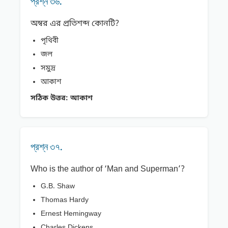
প্রশ্ন ৩৬.
অম্বর এর প্রতিশব্দ কোনটি?
পৃথিবী
জল
সমুদ্র
আকাশ
সঠিক উত্তর:
আকাশ
প্রশ্ন ৩৭.
Who is the author of ‘Man and Superman’?
G.B. Shaw
Thomas Hardy
Ernest Hemingway
Charles Dickens