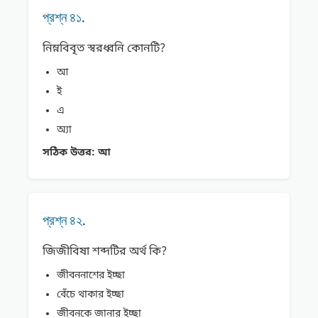
প্রশ্ন ৪১.
নিম্নবিবৃত স্বরধ্বনি কোনটি?
আ
ই
এ
অ্যা
সঠিক উত্তর:
আ
প্রশ্ন ৪২.
জিজীবিষা শব্দটির অর্থ কি?
জীবননাশের ইচ্ছা
বেঁচে থাকার ইচ্ছা
জীবনকে জানার ইচ্ছা