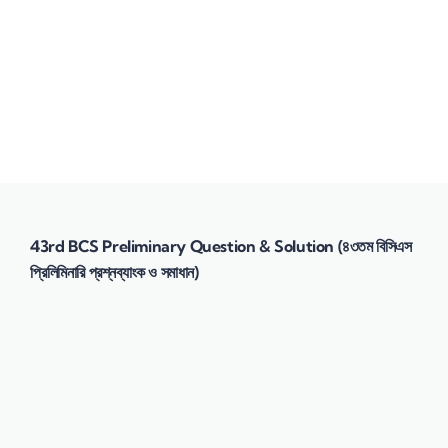
Send enquiry
Message sent
Close
43rd BCS Preliminary Question & Solution (৪৩তম বিসিএস
প্রিলিমিনারি প্রশ্নব্যাংক ও সমাধান)