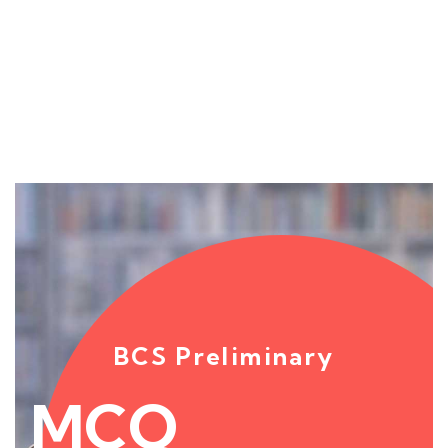
Send enquiry
Message sent
Close
BCS Preliminary
MCQ