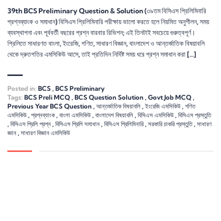
39th BCS Preliminary Question & Solution (৩৯তম বিসিএস প্রিলিমিনারি
প্রশ্নব্যাংক ও সমাধান) বিসিএস প্রিলিমিনারি পরীক্ষায় ভালো করতে হলে নিয়মিত অনুশীলন, সময়
ব্যবস্থাপনা এবং পূর্ববর্তী বছরের প্রশ্ন বারবার রিভিশন; এই তিনটাই সবচেয়ে গুরুত্বপূর্ণ।
প্রিলিতে সাধারণত বাংলা, ইংরেজি, গণিত, সাধারণ বিজ্ঞান, বাংলাদেশ ও আন্তর্জাতিক বিষয়াবলি
থেকে দ্রুতগতির এমসিকিউ আসে, তাই প্রতিদিন নির্দিষ্ট সময় ধরে প্রশ্ন সমাধান করা […]
Posted in:
BCS
,
BCS Preliminary
Tags:
BCS Preli MCQ
,
BCS Question Solution
,
Govt Job MCQ
,
Previous Year BCS Question
,
আন্তর্জাতিক বিষয়াবলি
,
ইংরেজি এমসিকিউ
,
গণিত
এমসিকিউ
,
প্রশ্নব্যাংক
,
বাংলা এমসিকিউ
,
বাংলাদেশ বিষয়াবলি
,
বিসিএস এমসিকিউ
,
বিসিএস প্রস্তুতি
,
বিসিএস প্রিলি প্রশ্ন
,
বিসিএস প্রিলি সমাধান
,
বিসিএস প্রিলিমিনারি
,
সরকারি চাকরি প্রস্তুতি
,
সাধারণ
জ্ঞান
,
সাধারণ বিজ্ঞান এমসিকিউ