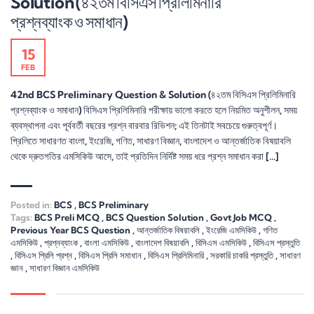
Solution (৪২তম বিসিএস প্রিলিমিনারি
প্রশ্নব্যাংক ও সমাধান)
15
FEB
42nd BCS Preliminary Question & Solution (৪২তম বিসিএস প্রিলিমিনারি
প্রশ্নব্যাংক ও সমাধান) বিসিএস প্রিলিমিনারি পরীক্ষায় ভালো করতে হলে নিয়মিত অনুশীলন, সময়
ব্যবস্থাপনা এবং পূর্ববর্তী বছরের প্রশ্ন বারবার রিভিশন; এই তিনটাই সবচেয়ে গুরুত্বপূর্ণ।
প্রিলিতে সাধারণত বাংলা, ইংরেজি, গণিত, সাধারণ বিজ্ঞান, বাংলাদেশ ও আন্তর্জাতিক বিষয়াবলি
থেকে দ্রুতগতির এমসিকিউ আসে, তাই প্রতিদিন নির্দিষ্ট সময় ধরে প্রশ্ন সমাধান করা […]
Posted in:
BCS
,
BCS Preliminary
Tags:
BCS Preli MCQ
,
BCS Question Solution
,
Govt Job MCQ
,
Previous Year BCS Question
,
আন্তর্জাতিক বিষয়াবলি
,
ইংরেজি এমসিকিউ
,
গণিত
এমসিকিউ
,
প্রশ্নব্যাংক
,
বাংলা এমসিকিউ
,
বাংলাদেশ বিষয়াবলি
,
বিসিএস এমসিকিউ
,
বিসিএস প্রস্তুতি
,
বিসিএস প্রিলি প্রশ্ন
,
বিসিএস প্রিলি সমাধান
,
বিসিএস প্রিলিমিনারি
,
সরকারি চাকরি প্রস্তুতি
,
সাধারণ
জ্ঞান
,
সাধারণ বিজ্ঞান এমসিকিউ