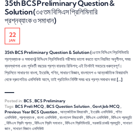
35th BCS Preliminary Question &
Solution (৩৫তম বিসিএস প্রিলিমিনারি
প্রশ্নব্যাংক ও সমাধান)
22
JAN
35th BCS Preliminary Question & Solution (৩৫তম বিসিএস প্রিলিমিনারি
প্রশ্নব্যাংক ও সমাধান) বিসিএস প্রিলিমিনারি পরীক্ষায় ভালো করতে হলে নিয়মিত অনুশীলন, সময়
ব্যবস্থাপনা এবং পূর্ববর্তী বছরের প্রশ্ন বারবার রিভিশন; এই তিনটাই সবচেয়ে গুরুত্বপূর্ণ।
প্রিলিতে সাধারণত বাংলা, ইংরেজি, গণিত, সাধারণ বিজ্ঞান, বাংলাদেশ ও আন্তর্জাতিক বিষয়াবলি
থেকে দ্রুতগতির এমসিকিউ আসে, তাই প্রতিদিন নির্দিষ্ট সময় ধরে প্রশ্ন সমাধান করা […]
Posted in:
BCS
,
BCS Preliminary
Tags:
BCS Preli MCQ
,
BCS Question Solution
,
Govt Job MCQ
,
Previous Year BCS Question
,
আন্তর্জাতিক বিষয়াবলি
,
ইংরেজি এমসিকিউ
,
গণিত
এমসিকিউ
,
প্রশ্নব্যাংক
,
বাংলা এমসিকিউ
,
বাংলাদেশ বিষয়াবলি
,
বিসিএস এমসিকিউ
,
বিসিএস প্রস্তুতি
,
বিসিএস প্রিলি প্রশ্ন
,
বিসিএস প্রিলি সমাধান
,
বিসিএস প্রিলিমিনারি
,
সরকারি চাকরি প্রস্তুতি
,
সাধারণ
জ্ঞান
,
সাধারণ বিজ্ঞান এমসিকিউ