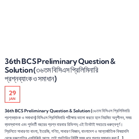
36th BCS Preliminary Question &
Solution (৩৬তম বিসিএস প্রিলিমিনারি
প্রশ্নব্যাংক ও সমাধান)
29
JAN
36th BCS Preliminary Question & Solution (৩৬তম বিসিএস প্রিলিমিনারি
প্রশ্নব্যাংক ও সমাধান) বিসিএস প্রিলিমিনারি পরীক্ষায় ভালো করতে হলে নিয়মিত অনুশীলন, সময়
ব্যবস্থাপনা এবং পূর্ববর্তী বছরের প্রশ্ন বারবার রিভিশন; এই তিনটাই সবচেয়ে গুরুত্বপূর্ণ।
প্রিলিতে সাধারণত বাংলা, ইংরেজি, গণিত, সাধারণ বিজ্ঞান, বাংলাদেশ ও আন্তর্জাতিক বিষয়াবলি
থেকে দ্রুতগতির এমসিকিউ আসে, তাই প্রতিদিন নির্দিষ্ট সময় ধরে প্রশ্ন সমাধান করা […]