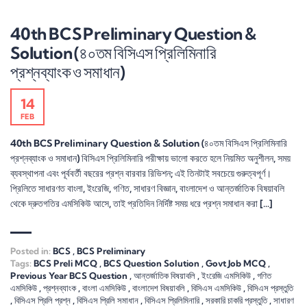
40th BCS Preliminary Question &
Solution (৪০তম বিসিএস প্রিলিমিনারি
প্রশ্নব্যাংক ও সমাধান)
14
FEB
40th BCS Preliminary Question & Solution (৪০তম বিসিএস প্রিলিমিনারি
প্রশ্নব্যাংক ও সমাধান) বিসিএস প্রিলিমিনারি পরীক্ষায় ভালো করতে হলে নিয়মিত অনুশীলন, সময়
ব্যবস্থাপনা এবং পূর্ববর্তী বছরের প্রশ্ন বারবার রিভিশন; এই তিনটাই সবচেয়ে গুরুত্বপূর্ণ।
প্রিলিতে সাধারণত বাংলা, ইংরেজি, গণিত, সাধারণ বিজ্ঞান, বাংলাদেশ ও আন্তর্জাতিক বিষয়াবলি
থেকে দ্রুতগতির এমসিকিউ আসে, তাই প্রতিদিন নির্দিষ্ট সময় ধরে প্রশ্ন সমাধান করা […]
Posted in:
BCS
,
BCS Preliminary
Tags:
BCS Preli MCQ
,
BCS Question Solution
,
Govt Job MCQ
,
Previous Year BCS Question
,
আন্তর্জাতিক বিষয়াবলি
,
ইংরেজি এমসিকিউ
,
গণিত
এমসিকিউ
,
প্রশ্নব্যাংক
,
বাংলা এমসিকিউ
,
বাংলাদেশ বিষয়াবলি
,
বিসিএস এমসিকিউ
,
বিসিএস প্রস্তুতি
,
বিসিএস প্রিলি প্রশ্ন
,
বিসিএস প্রিলি সমাধান
,
বিসিএস প্রিলিমিনারি
,
সরকারি চাকরি প্রস্তুতি
,
সাধারণ