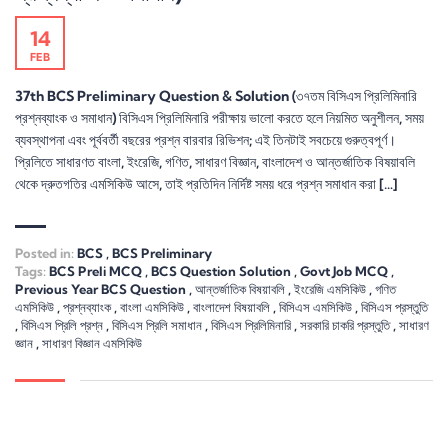
14
FEB
37th BCS Preliminary Question & Solution (৩৭তম বিসিএস প্রিলিমিনারি
প্রশ্নব্যাংক ও সমাধান) বিসিএস প্রিলিমিনারি পরীক্ষায় ভালো করতে হলে নিয়মিত অনুশীলন, সময়
ব্যবস্থাপনা এবং পূর্ববর্তী বছরের প্রশ্ন বারবার রিভিশন; এই তিনটাই সবচেয়ে গুরুত্বপূর্ণ।
প্রিলিতে সাধারণত বাংলা, ইংরেজি, গণিত, সাধারণ বিজ্ঞান, বাংলাদেশ ও আন্তর্জাতিক বিষয়াবলি
থেকে দ্রুতগতির এমসিকিউ আসে, তাই প্রতিদিন নির্দিষ্ট সময় ধরে প্রশ্ন সমাধান করা […]
Posted in:
BCS
,
BCS Preliminary
Tags:
BCS Preli MCQ
,
BCS Question Solution
,
Govt Job MCQ
,
Previous Year BCS Question
,
আন্তর্জাতিক বিষয়াবলি
,
ইংরেজি এমসিকিউ
,
গণিত
এমসিকিউ
,
প্রশ্নব্যাংক
,
বাংলা এমসিকিউ
,
বাংলাদেশ বিষয়াবলি
,
বিসিএস এমসিকিউ
,
বিসিএস প্রস্তুতি
,
বিসিএস প্রিলি প্রশ্ন
,
বিসিএস প্রিলি সমাধান
,
বিসিএস প্রিলিমিনারি
,
সরকারি চাকরি প্রস্তুতি
,
সাধারণ
জ্ঞান
,
সাধারণ বিজ্ঞান এমসিকিউ