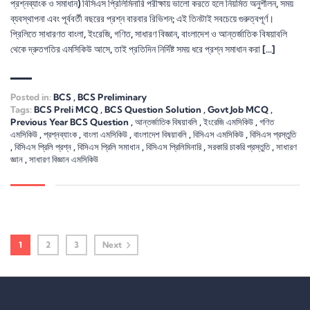
প্রশ্নব্যাংক ও সমাধান) বিসিএস প্রিলিমিনারি পরীক্ষায় ভালো করতে হলে নিয়মিত অনুশীলন, সময়
ব্যবস্থাপনা এবং পূর্ববর্তী বছরের প্রশ্ন বারবার রিভিশন; এই তিনটাই সবচেয়ে গুরুত্বপূর্ণ।
প্রিলিতে সাধারণত বাংলা, ইংরেজি, গণিত, সাধারণ বিজ্ঞান, বাংলাদেশ ও আন্তর্জাতিক বিষয়াবলি
থেকে দ্রুতগতির এমসিকিউ আসে, তাই প্রতিদিন নির্দিষ্ট সময় ধরে প্রশ্ন সমাধান করা […]
Posted in:
BCS
,
BCS Preliminary
Tags:
BCS Preli MCQ
,
BCS Question Solution
,
Govt Job MCQ
,
Previous Year BCS Question
,
আন্তর্জাতিক বিষয়াবলি
,
ইংরেজি এমসিকিউ
,
গণিত
এমসিকিউ
,
প্রশ্নব্যাংক
,
বাংলা এমসিকিউ
,
বাংলাদেশ বিষয়াবলি
,
বিসিএস এমসিকিউ
,
বিসিএস প্রস্তুতি
,
বিসিএস প্রিলি প্রশ্ন
,
বিসিএস প্রিলি সমাধান
,
বিসিএস প্রিলিমিনারি
,
সরকারি চাকরি প্রস্তুতি
,
সাধারণ
জ্ঞান
,
সাধারণ বিজ্ঞান এমসিকিউ
1
2
3
Next