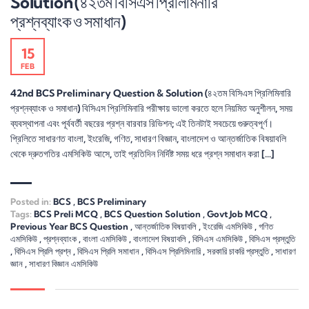
Solution (৪২তম বিসিএস প্রিলিমিনারি
প্রশ্নব্যাংক ও সমাধান)
15
FEB
42nd BCS Preliminary Question & Solution (৪২তম বিসিএস প্রিলিমিনারি
প্রশ্নব্যাংক ও সমাধান) বিসিএস প্রিলিমিনারি পরীক্ষায় ভালো করতে হলে নিয়মিত অনুশীলন, সময়
ব্যবস্থাপনা এবং পূর্ববর্তী বছরের প্রশ্ন বারবার রিভিশন; এই তিনটাই সবচেয়ে গুরুত্বপূর্ণ।
প্রিলিতে সাধারণত বাংলা, ইংরেজি, গণিত, সাধারণ বিজ্ঞান, বাংলাদেশ ও আন্তর্জাতিক বিষয়াবলি
থেকে দ্রুতগতির এমসিকিউ আসে, তাই প্রতিদিন নির্দিষ্ট সময় ধরে প্রশ্ন সমাধান করা […]
Posted in:
BCS
,
BCS Preliminary
Tags:
BCS Preli MCQ
,
BCS Question Solution
,
Govt Job MCQ
,
Previous Year BCS Question
,
আন্তর্জাতিক বিষয়াবলি
,
ইংরেজি এমসিকিউ
,
গণিত
এমসিকিউ
,
প্রশ্নব্যাংক
,
বাংলা এমসিকিউ
,
বাংলাদেশ বিষয়াবলি
,
বিসিএস এমসিকিউ
,
বিসিএস প্রস্তুতি
,
বিসিএস প্রিলি প্রশ্ন
,
বিসিএস প্রিলি সমাধান
,
বিসিএস প্রিলিমিনারি
,
সরকারি চাকরি প্রস্তুতি
,
সাধারণ
জ্ঞান
,
সাধারণ বিজ্ঞান এমসিকিউ