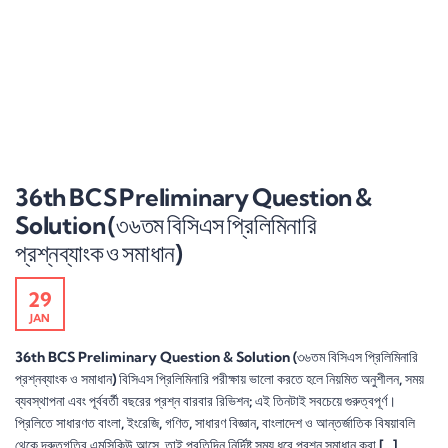
36th BCS Preliminary Question &
Solution (৩৬তম বিসিএস প্রিলিমিনারি
প্রশ্নব্যাংক ও সমাধান)
29
JAN
36th BCS Preliminary Question & Solution (৩৬তম বিসিএস প্রিলিমিনারি
প্রশ্নব্যাংক ও সমাধান) বিসিএস প্রিলিমিনারি পরীক্ষায় ভালো করতে হলে নিয়মিত অনুশীলন, সময়
ব্যবস্থাপনা এবং পূর্ববর্তী বছরের প্রশ্ন বারবার রিভিশন; এই তিনটাই সবচেয়ে গুরুত্বপূর্ণ।
প্রিলিতে সাধারণত বাংলা, ইংরেজি, গণিত, সাধারণ বিজ্ঞান, বাংলাদেশ ও আন্তর্জাতিক বিষয়াবলি
থেকে দ্রুতগতির এমসিকিউ আসে, তাই প্রতিদিন নির্দিষ্ট সময় ধরে প্রশ্ন সমাধান করা […]