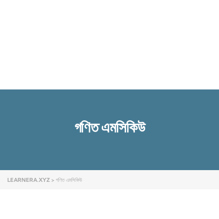
Send enquiry
Message sent
Close
গণিত এমসিকিউ
LEARNERA.XYZ
>
গণিত এমসিকিউ