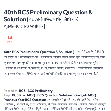
40th BCS Preliminary Question &
Solution (৪০তম বিসিএস প্রিলিমিনারি
প্রশ্নব্যাংক ও সমাধান)
14
FEB
40th BCS Preliminary Question & Solution (৪০তম বিসিএস প্রিলিমিনারি
প্রশ্নব্যাংক ও সমাধান) বিসিএস প্রিলিমিনারি পরীক্ষায় ভালো করতে হলে নিয়মিত অনুশীলন, সময়
ব্যবস্থাপনা এবং পূর্ববর্তী বছরের প্রশ্ন বারবার রিভিশন; এই তিনটাই সবচেয়ে গুরুত্বপূর্ণ।
প্রিলিতে সাধারণত বাংলা, ইংরেজি, গণিত, সাধারণ বিজ্ঞান, বাংলাদেশ ও আন্তর্জাতিক বিষয়াবলি
থেকে দ্রুতগতির এমসিকিউ আসে, তাই প্রতিদিন নির্দিষ্ট সময় ধরে প্রশ্ন সমাধান করা […]
Posted in:
BCS
,
BCS Preliminary
Tags:
BCS Preli MCQ
,
BCS Question Solution
,
Govt Job MCQ
,
Previous Year BCS Question
,
আন্তর্জাতিক বিষয়াবলি
,
ইংরেজি এমসিকিউ
,
গণিত
এমসিকিউ
,
প্রশ্নব্যাংক
,
বাংলা এমসিকিউ
,
বাংলাদেশ বিষয়াবলি
,
বিসিএস এমসিকিউ
,
বিসিএস প্রস্তুতি
,
বিসিএস প্রিলি প্রশ্ন
,
বিসিএস প্রিলি সমাধান
,
বিসিএস প্রিলিমিনারি
,
সরকারি চাকরি প্রস্তুতি
,
সাধারণ