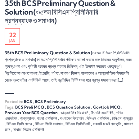
35th BCS Preliminary Question &
Solution (৩৫তম বিসিএস প্রিলিমিনারি
প্রশ্নব্যাংক ও সমাধান)
22
JAN
35th BCS Preliminary Question & Solution (৩৫তম বিসিএস প্রিলিমিনারি
প্রশ্নব্যাংক ও সমাধান) বিসিএস প্রিলিমিনারি পরীক্ষায় ভালো করতে হলে নিয়মিত অনুশীলন, সময়
ব্যবস্থাপনা এবং পূর্ববর্তী বছরের প্রশ্ন বারবার রিভিশন; এই তিনটাই সবচেয়ে গুরুত্বপূর্ণ।
প্রিলিতে সাধারণত বাংলা, ইংরেজি, গণিত, সাধারণ বিজ্ঞান, বাংলাদেশ ও আন্তর্জাতিক বিষয়াবলি
থেকে দ্রুতগতির এমসিকিউ আসে, তাই প্রতিদিন নির্দিষ্ট সময় ধরে প্রশ্ন সমাধান করা […]
Posted in:
BCS
,
BCS Preliminary
Tags:
BCS Preli MCQ
,
BCS Question Solution
,
Govt Job MCQ
,
Previous Year BCS Question
,
আন্তর্জাতিক বিষয়াবলি
,
ইংরেজি এমসিকিউ
,
গণিত
এমসিকিউ
,
প্রশ্নব্যাংক
,
বাংলা এমসিকিউ
,
বাংলাদেশ বিষয়াবলি
,
বিসিএস এমসিকিউ
,
বিসিএস প্রস্তুতি
,
বিসিএস প্রিলি প্রশ্ন
,
বিসিএস প্রিলি সমাধান
,
বিসিএস প্রিলিমিনারি
,
সরকারি চাকরি প্রস্তুতি
,
সাধারণ
জ্ঞান
,
সাধারণ বিজ্ঞান এমসিকিউ