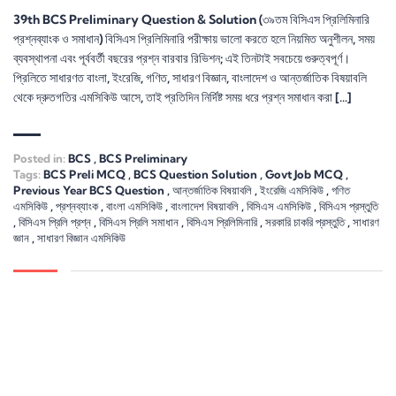
39th BCS Preliminary Question & Solution (৩৯তম বিসিএস প্রিলিমিনারি
প্রশ্নব্যাংক ও সমাধান) বিসিএস প্রিলিমিনারি পরীক্ষায় ভালো করতে হলে নিয়মিত অনুশীলন, সময়
ব্যবস্থাপনা এবং পূর্ববর্তী বছরের প্রশ্ন বারবার রিভিশন; এই তিনটাই সবচেয়ে গুরুত্বপূর্ণ।
প্রিলিতে সাধারণত বাংলা, ইংরেজি, গণিত, সাধারণ বিজ্ঞান, বাংলাদেশ ও আন্তর্জাতিক বিষয়াবলি
থেকে দ্রুতগতির এমসিকিউ আসে, তাই প্রতিদিন নির্দিষ্ট সময় ধরে প্রশ্ন সমাধান করা […]
Posted in:
BCS
,
BCS Preliminary
Tags:
BCS Preli MCQ
,
BCS Question Solution
,
Govt Job MCQ
,
Previous Year BCS Question
,
আন্তর্জাতিক বিষয়াবলি
,
ইংরেজি এমসিকিউ
,
গণিত
এমসিকিউ
,
প্রশ্নব্যাংক
,
বাংলা এমসিকিউ
,
বাংলাদেশ বিষয়াবলি
,
বিসিএস এমসিকিউ
,
বিসিএস প্রস্তুতি
,
বিসিএস প্রিলি প্রশ্ন
,
বিসিএস প্রিলি সমাধান
,
বিসিএস প্রিলিমিনারি
,
সরকারি চাকরি প্রস্তুতি
,
সাধারণ
জ্ঞান
,
সাধারণ বিজ্ঞান এমসিকিউ