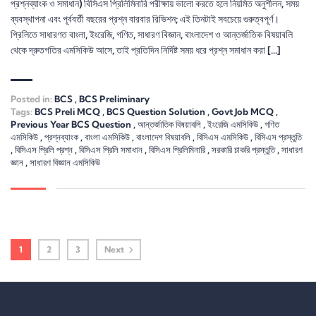
প্রশ্নব্যাংক ও সমাধান) বিসিএস প্রিলিমিনারি পরীক্ষায় ভালো করতে হলে নিয়মিত অনুশীলন, সময়
ব্যবস্থাপনা এবং পূর্ববর্তী বছরের প্রশ্ন বারবার রিভিশন; এই তিনটাই সবচেয়ে গুরুত্বপূর্ণ।
প্রিলিতে সাধারণত বাংলা, ইংরেজি, গণিত, সাধারণ বিজ্ঞান, বাংলাদেশ ও আন্তর্জাতিক বিষয়াবলি
থেকে দ্রুতগতির এমসিকিউ আসে, তাই প্রতিদিন নির্দিষ্ট সময় ধরে প্রশ্ন সমাধান করা […]
Posted in:
BCS
,
BCS Preliminary
Tags:
BCS Preli MCQ
,
BCS Question Solution
,
Govt Job MCQ
,
Previous Year BCS Question
,
আন্তর্জাতিক বিষয়াবলি
,
ইংরেজি এমসিকিউ
,
গণিত
এমসিকিউ
,
প্রশ্নব্যাংক
,
বাংলা এমসিকিউ
,
বাংলাদেশ বিষয়াবলি
,
বিসিএস এমসিকিউ
,
বিসিএস প্রস্তুতি
,
বিসিএস প্রিলি প্রশ্ন
,
বিসিএস প্রিলি সমাধান
,
বিসিএস প্রিলিমিনারি
,
সরকারি চাকরি প্রস্তুতি
,
সাধারণ
জ্ঞান
,
সাধারণ বিজ্ঞান এমসিকিউ
1
2
3
Next