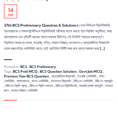
14
FEB
37th BCS Preliminary Question & Solution (৩৭তম বিসিএস প্রিলিমিনারি
প্রশ্নব্যাংক ও সমাধান) বিসিএস প্রিলিমিনারি পরীক্ষায় ভালো করতে হলে নিয়মিত অনুশীলন, সময়
ব্যবস্থাপনা এবং পূর্ববর্তী বছরের প্রশ্ন বারবার রিভিশন; এই তিনটাই সবচেয়ে গুরুত্বপূর্ণ।
প্রিলিতে সাধারণত বাংলা, ইংরেজি, গণিত, সাধারণ বিজ্ঞান, বাংলাদেশ ও আন্তর্জাতিক বিষয়াবলি
থেকে দ্রুতগতির এমসিকিউ আসে, তাই প্রতিদিন নির্দিষ্ট সময় ধরে প্রশ্ন সমাধান করা […]
Posted in:
BCS
,
BCS Preliminary
Tags:
BCS Preli MCQ
,
BCS Question Solution
,
Govt Job MCQ
,
Previous Year BCS Question
,
আন্তর্জাতিক বিষয়াবলি
,
ইংরেজি এমসিকিউ
,
গণিত
এমসিকিউ
,
প্রশ্নব্যাংক
,
বাংলা এমসিকিউ
,
বাংলাদেশ বিষয়াবলি
,
বিসিএস এমসিকিউ
,
বিসিএস প্রস্তুতি
,
বিসিএস প্রিলি প্রশ্ন
,
বিসিএস প্রিলি সমাধান
,
বিসিএস প্রিলিমিনারি
,
সরকারি চাকরি প্রস্তুতি
,
সাধারণ
জ্ঞান
,
সাধারণ বিজ্ঞান এমসিকিউ