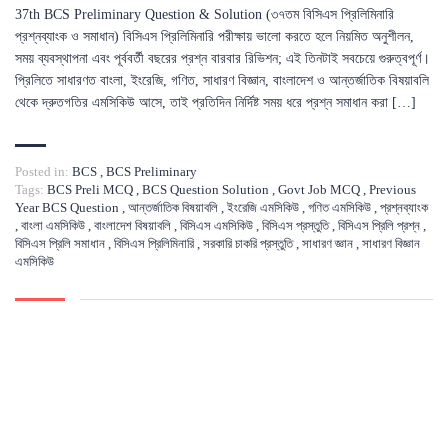
37th BCS Preliminary Question & Solution (৩৭তম বিসিএস প্রিলিমিনারি
প্রশ্নব্যাংক ও সমাধান) বিসিএস প্রিলিমিনারি পরীক্ষায় ভালো করতে হলে নিয়মিত অনুশীলন,
সময় ব্যবস্থাপনা এবং পূর্ববর্তী বছরের প্রশ্ন বারবার রিভিশন; এই তিনটাই সবচেয়ে গুরুত্বপূর্ণ।
প্রিলিতে সাধারণত বাংলা, ইংরেজি, গণিত, সাধারণ বিজ্ঞান, বাংলাদেশ ও আন্তর্জাতিক বিষয়াবলি
থেকে দ্রুতগতির এমসিকিউ আসে, তাই প্রতিদিন নির্দিষ্ট সময় ধরে প্রশ্ন সমাধান করা […]
Posted in:
BCS
,
BCS Preliminary
Tags:
BCS Preli MCQ
,
BCS Question Solution
,
Govt Job MCQ
,
Previous
Year BCS Question
,
আন্তর্জাতিক বিষয়াবলি
,
ইংরেজি এমসিকিউ
,
গণিত এমসিকিউ
,
প্রশ্নব্যাংক
,
বাংলা এমসিকিউ
,
বাংলাদেশ বিষয়াবলি
,
বিসিএস এমসিকিউ
,
বিসিএস প্রস্তুতি
,
বিসিএস প্রিলি প্রশ্ন
,
বিসিএস প্রিলি সমাধান
,
বিসিএস প্রিলিমিনারি
,
সরকারি চাকরি প্রস্তুতি
,
সাধারণ জ্ঞান
,
সাধারণ বিজ্ঞান
এমসিকিউ