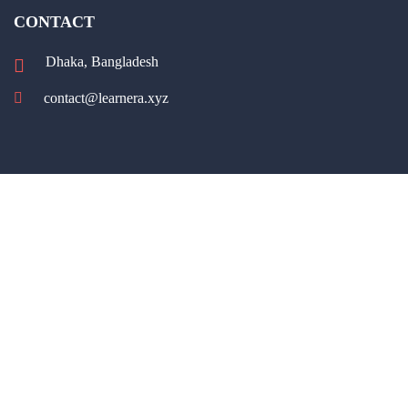
CONTACT
Dhaka, Bangladesh
contact@learnera.xyz
Sign In