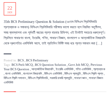
22
JAN
35th BCS Preliminary Question & Solution (৩৫তম বিসিএস প্রিলিমিনারি
প্রশ্নব্যাংক ও সমাধান) বিসিএস প্রিলিমিনারি পরীক্ষায় ভালো করতে হলে নিয়মিত অনুশীলন,
সময় ব্যবস্থাপনা এবং পূর্ববর্তী বছরের প্রশ্ন বারবার রিভিশন; এই তিনটাই সবচেয়ে গুরুত্বপূর্ণ।
প্রিলিতে সাধারণত বাংলা, ইংরেজি, গণিত, সাধারণ বিজ্ঞান, বাংলাদেশ ও আন্তর্জাতিক বিষয়াবলি
থেকে দ্রুতগতির এমসিকিউ আসে, তাই প্রতিদিন নির্দিষ্ট সময় ধরে প্রশ্ন সমাধান করা […]
Posted in:
BCS
,
BCS Preliminary
Tags:
BCS Preli MCQ
,
BCS Question Solution
,
Govt Job MCQ
,
Previous
Year BCS Question
,
আন্তর্জাতিক বিষয়াবলি
,
ইংরেজি এমসিকিউ
,
গণিত এমসিকিউ
,
প্রশ্নব্যাংক
,
বাংলা এমসিকিউ
,
বাংলাদেশ বিষয়াবলি
,
বিসিএস এমসিকিউ
,
বিসিএস প্রস্তুতি
,
বিসিএস প্রিলি প্রশ্ন
,
বিসিএস প্রিলি সমাধান
,
বিসিএস প্রিলিমিনারি
,
সরকারি চাকরি প্রস্তুতি
,
সাধারণ জ্ঞান
,
সাধারণ বিজ্ঞান
এমসিকিউ