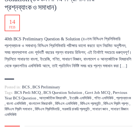
প্রশ্নব্যাংক ও সমাধান)
14
FEB
40th BCS Preliminary Question & Solution (৪০তম বিসিএস প্রিলিমিনারি
প্রশ্নব্যাংক ও সমাধান) বিসিএস প্রিলিমিনারি পরীক্ষায় ভালো করতে হলে নিয়মিত অনুশীলন,
সময় ব্যবস্থাপনা এবং পূর্ববর্তী বছরের প্রশ্ন বারবার রিভিশন; এই তিনটাই সবচেয়ে গুরুত্বপূর্ণ।
প্রিলিতে সাধারণত বাংলা, ইংরেজি, গণিত, সাধারণ বিজ্ঞান, বাংলাদেশ ও আন্তর্জাতিক বিষয়াবলি
থেকে দ্রুতগতির এমসিকিউ আসে, তাই প্রতিদিন নির্দিষ্ট সময় ধরে প্রশ্ন সমাধান করা […]
Posted in:
BCS
,
BCS Preliminary
Tags:
BCS Preli MCQ
,
BCS Question Solution
,
Govt Job MCQ
,
Previous
Year BCS Question
,
আন্তর্জাতিক বিষয়াবলি
,
ইংরেজি এমসিকিউ
,
গণিত এমসিকিউ
,
প্রশ্নব্যাংক
,
বাংলা এমসিকিউ
,
বাংলাদেশ বিষয়াবলি
,
বিসিএস এমসিকিউ
,
বিসিএস প্রস্তুতি
,
বিসিএস প্রিলি প্রশ্ন
,
বিসিএস প্রিলি সমাধান
,
বিসিএস প্রিলিমিনারি
,
সরকারি চাকরি প্রস্তুতি
,
সাধারণ জ্ঞান
,
সাধারণ বিজ্ঞান
এমসিকিউ