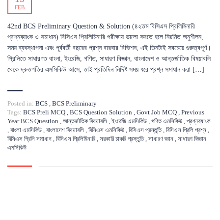
FEB
42nd BCS Preliminary Question & Solution (৪২তম বিসিএস প্রিলিমিনারি
প্রশ্নব্যাংক ও সমাধান) বিসিএস প্রিলিমিনারি পরীক্ষায় ভালো করতে হলে নিয়মিত অনুশীলন,
সময় ব্যবস্থাপনা এবং পূর্ববর্তী বছরের প্রশ্ন বারবার রিভিশন; এই তিনটাই সবচেয়ে গুরুত্বপূর্ণ।
প্রিলিতে সাধারণত বাংলা, ইংরেজি, গণিত, সাধারণ বিজ্ঞান, বাংলাদেশ ও আন্তর্জাতিক বিষয়াবলি
থেকে দ্রুতগতির এমসিকিউ আসে, তাই প্রতিদিন নির্দিষ্ট সময় ধরে প্রশ্ন সমাধান করা […]
Posted in:
BCS
,
BCS Preliminary
Tags:
BCS Preli MCQ
,
BCS Question Solution
,
Govt Job MCQ
,
Previous
Year BCS Question
,
আন্তর্জাতিক বিষয়াবলি
,
ইংরেজি এমসিকিউ
,
গণিত এমসিকিউ
,
প্রশ্নব্যাংক
,
বাংলা এমসিকিউ
,
বাংলাদেশ বিষয়াবলি
,
বিসিএস এমসিকিউ
,
বিসিএস প্রস্তুতি
,
বিসিএস প্রিলি প্রশ্ন
,
বিসিএস প্রিলি সমাধান
,
বিসিএস প্রিলিমিনারি
,
সরকারি চাকরি প্রস্তুতি
,
সাধারণ জ্ঞান
,
সাধারণ বিজ্ঞান
এমসিকিউ