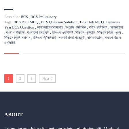
Posted in:
BCS
,
BCS Preliminary
Tags:
BCS Preli MCQ
,
BCS Question Solution
,
Govt Job MCQ
,
Previous
Year BCS Question
,
আন্তর্জাতিক বিষয়াবলি
,
ইংরেজি এমসিকিউ
,
গণিত এমসিকিউ
,
প্রশ্নব্যাংক
,
বাংলা এমসিকিউ
,
বাংলাদেশ বিষয়াবলি
,
বিসিএস এমসিকিউ
,
বিসিএস প্রস্তুতি
,
বিসিএস প্রিলি প্রশ্ন
,
বিসিএস প্রিলি সমাধান
,
বিসিএস প্রিলিমিনারি
,
সরকারি চাকরি প্রস্তুতি
,
সাধারণ জ্ঞান
,
সাধারণ বিজ্ঞান
এমসিকিউ
1
2
3
Next
ABOUT
Lorem ipsum dolor sit amet, onsectetur adipiscing elit. Morbi at