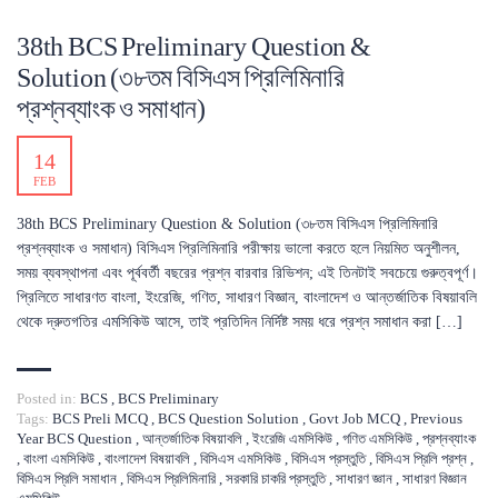
38th BCS Preliminary Question &
Solution (৩৮তম বিসিএস প্রিলিমিনারি
প্রশ্নব্যাংক ও সমাধান)
14
FEB
38th BCS Preliminary Question & Solution (৩৮তম বিসিএস প্রিলিমিনারি
প্রশ্নব্যাংক ও সমাধান) বিসিএস প্রিলিমিনারি পরীক্ষায় ভালো করতে হলে নিয়মিত অনুশীলন,
সময় ব্যবস্থাপনা এবং পূর্ববর্তী বছরের প্রশ্ন বারবার রিভিশন; এই তিনটাই সবচেয়ে গুরুত্বপূর্ণ।
প্রিলিতে সাধারণত বাংলা, ইংরেজি, গণিত, সাধারণ বিজ্ঞান, বাংলাদেশ ও আন্তর্জাতিক বিষয়াবলি
থেকে দ্রুতগতির এমসিকিউ আসে, তাই প্রতিদিন নির্দিষ্ট সময় ধরে প্রশ্ন সমাধান করা […]
Posted in:
BCS
,
BCS Preliminary
Tags:
BCS Preli MCQ
,
BCS Question Solution
,
Govt Job MCQ
,
Previous
Year BCS Question
,
আন্তর্জাতিক বিষয়াবলি
,
ইংরেজি এমসিকিউ
,
গণিত এমসিকিউ
,
প্রশ্নব্যাংক
,
বাংলা এমসিকিউ
,
বাংলাদেশ বিষয়াবলি
,
বিসিএস এমসিকিউ
,
বিসিএস প্রস্তুতি
,
বিসিএস প্রিলি প্রশ্ন
,
বিসিএস প্রিলি সমাধান
,
বিসিএস প্রিলিমিনারি
,
সরকারি চাকরি প্রস্তুতি
,
সাধারণ জ্ঞান
,
সাধারণ বিজ্ঞান