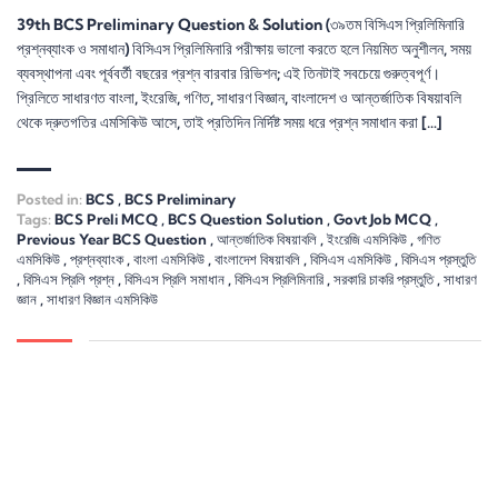
39th BCS Preliminary Question & Solution (৩৯তম বিসিএস প্রিলিমিনারি
প্রশ্নব্যাংক ও সমাধান) বিসিএস প্রিলিমিনারি পরীক্ষায় ভালো করতে হলে নিয়মিত অনুশীলন, সময়
ব্যবস্থাপনা এবং পূর্ববর্তী বছরের প্রশ্ন বারবার রিভিশন; এই তিনটাই সবচেয়ে গুরুত্বপূর্ণ।
প্রিলিতে সাধারণত বাংলা, ইংরেজি, গণিত, সাধারণ বিজ্ঞান, বাংলাদেশ ও আন্তর্জাতিক বিষয়াবলি
থেকে দ্রুতগতির এমসিকিউ আসে, তাই প্রতিদিন নির্দিষ্ট সময় ধরে প্রশ্ন সমাধান করা […]
Posted in:
BCS
,
BCS Preliminary
Tags:
BCS Preli MCQ
,
BCS Question Solution
,
Govt Job MCQ
,
Previous Year BCS Question
,
আন্তর্জাতিক বিষয়াবলি
,
ইংরেজি এমসিকিউ
,
গণিত
এমসিকিউ
,
প্রশ্নব্যাংক
,
বাংলা এমসিকিউ
,
বাংলাদেশ বিষয়াবলি
,
বিসিএস এমসিকিউ
,
বিসিএস প্রস্তুতি
,
বিসিএস প্রিলি প্রশ্ন
,
বিসিএস প্রিলি সমাধান
,
বিসিএস প্রিলিমিনারি
,
সরকারি চাকরি প্রস্তুতি
,
সাধারণ
জ্ঞান
,
সাধারণ বিজ্ঞান এমসিকিউ