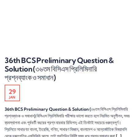
36th BCS Preliminary Question &
Solution (৩৬তম বিসিএস প্রিলিমিনারি
প্রশ্নব্যাংক ও সমাধান)
29
JAN
36th BCS Preliminary Question & Solution (৩৬তম বিসিএস প্রিলিমিনারি
প্রশ্নব্যাংক ও সমাধান) বিসিএস প্রিলিমিনারি পরীক্ষায় ভালো করতে হলে নিয়মিত অনুশীলন, সময়
ব্যবস্থাপনা এবং পূর্ববর্তী বছরের প্রশ্ন বারবার রিভিশন; এই তিনটাই সবচেয়ে গুরুত্বপূর্ণ।
প্রিলিতে সাধারণত বাংলা, ইংরেজি, গণিত, সাধারণ বিজ্ঞান, বাংলাদেশ ও আন্তর্জাতিক বিষয়াবলি
থেকে দ্রুতগতির এমসিকিউ আসে, তাই প্রতিদিন নির্দিষ্ট সময় ধরে প্রশ্ন সমাধান করা […]