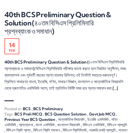
40th BCS Preliminary Question &
Solution (৪০তম বিসিএস প্রিলিমিনারি
প্রশ্নব্যাংক ও সমাধান)
14
FEB
40th BCS Preliminary Question & Solution (৪০তম বিসিএস প্রিলিমিনারি
প্রশ্নব্যাংক ও সমাধান) বিসিএস প্রিলিমিনারি পরীক্ষায় ভালো করতে হলে নিয়মিত অনুশীলন, সময়
ব্যবস্থাপনা এবং পূর্ববর্তী বছরের প্রশ্ন বারবার রিভিশন; এই তিনটাই সবচেয়ে গুরুত্বপূর্ণ।
প্রিলিতে সাধারণত বাংলা, ইংরেজি, গণিত, সাধারণ বিজ্ঞান, বাংলাদেশ ও আন্তর্জাতিক বিষয়াবলি
থেকে দ্রুতগতির এমসিকিউ আসে, তাই প্রতিদিন নির্দিষ্ট সময় ধরে প্রশ্ন সমাধান করা […]
Posted in:
BCS
,
BCS Preliminary
Tags:
BCS Preli MCQ
,
BCS Question Solution
,
Govt Job MCQ
,
Previous Year BCS Question
,
আন্তর্জাতিক বিষয়াবলি
,
ইংরেজি এমসিকিউ
,
গণিত
এমসিকিউ
,
প্রশ্নব্যাংক
,
বাংলা এমসিকিউ
,
বাংলাদেশ বিষয়াবলি
,
বিসিএস এমসিকিউ
,
বিসিএস প্রস্তুতি
,
বিসিএস প্রিলি প্রশ্ন
,
বিসিএস প্রিলি সমাধান
,
বিসিএস প্রিলিমিনারি
,
সরকারি চাকরি প্রস্তুতি
,
সাধারণ