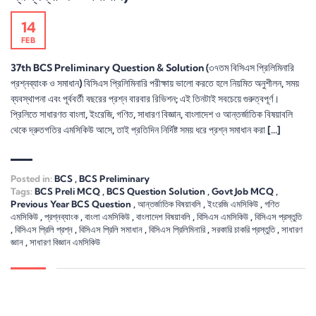
14
FEB
37th BCS Preliminary Question & Solution (৩৭তম বিসিএস প্রিলিমিনারি
প্রশ্নব্যাংক ও সমাধান) বিসিএস প্রিলিমিনারি পরীক্ষায় ভালো করতে হলে নিয়মিত অনুশীলন, সময়
ব্যবস্থাপনা এবং পূর্ববর্তী বছরের প্রশ্ন বারবার রিভিশন; এই তিনটাই সবচেয়ে গুরুত্বপূর্ণ।
প্রিলিতে সাধারণত বাংলা, ইংরেজি, গণিত, সাধারণ বিজ্ঞান, বাংলাদেশ ও আন্তর্জাতিক বিষয়াবলি
থেকে দ্রুতগতির এমসিকিউ আসে, তাই প্রতিদিন নির্দিষ্ট সময় ধরে প্রশ্ন সমাধান করা […]
Posted in:
BCS
,
BCS Preliminary
Tags:
BCS Preli MCQ
,
BCS Question Solution
,
Govt Job MCQ
,
Previous Year BCS Question
,
আন্তর্জাতিক বিষয়াবলি
,
ইংরেজি এমসিকিউ
,
গণিত
এমসিকিউ
,
প্রশ্নব্যাংক
,
বাংলা এমসিকিউ
,
বাংলাদেশ বিষয়াবলি
,
বিসিএস এমসিকিউ
,
বিসিএস প্রস্তুতি
,
বিসিএস প্রিলি প্রশ্ন
,
বিসিএস প্রিলি সমাধান
,
বিসিএস প্রিলিমিনারি
,
সরকারি চাকরি প্রস্তুতি
,
সাধারণ
জ্ঞান
,
সাধারণ বিজ্ঞান এমসিকিউ