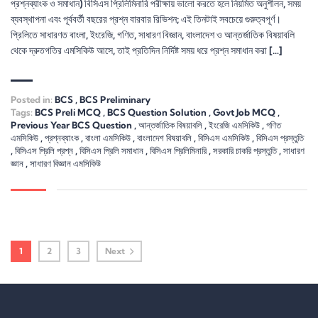
প্রশ্নব্যাংক ও সমাধান) বিসিএস প্রিলিমিনারি পরীক্ষায় ভালো করতে হলে নিয়মিত অনুশীলন, সময়
ব্যবস্থাপনা এবং পূর্ববর্তী বছরের প্রশ্ন বারবার রিভিশন; এই তিনটাই সবচেয়ে গুরুত্বপূর্ণ।
প্রিলিতে সাধারণত বাংলা, ইংরেজি, গণিত, সাধারণ বিজ্ঞান, বাংলাদেশ ও আন্তর্জাতিক বিষয়াবলি
থেকে দ্রুতগতির এমসিকিউ আসে, তাই প্রতিদিন নির্দিষ্ট সময় ধরে প্রশ্ন সমাধান করা […]
Posted in:
BCS
,
BCS Preliminary
Tags:
BCS Preli MCQ
,
BCS Question Solution
,
Govt Job MCQ
,
Previous Year BCS Question
,
আন্তর্জাতিক বিষয়াবলি
,
ইংরেজি এমসিকিউ
,
গণিত
এমসিকিউ
,
প্রশ্নব্যাংক
,
বাংলা এমসিকিউ
,
বাংলাদেশ বিষয়াবলি
,
বিসিএস এমসিকিউ
,
বিসিএস প্রস্তুতি
,
বিসিএস প্রিলি প্রশ্ন
,
বিসিএস প্রিলি সমাধান
,
বিসিএস প্রিলিমিনারি
,
সরকারি চাকরি প্রস্তুতি
,
সাধারণ
জ্ঞান
,
সাধারণ বিজ্ঞান এমসিকিউ
1
2
3
Next