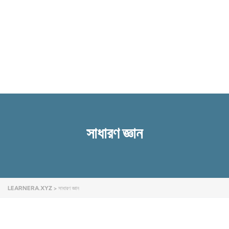
Send enquiry
Message sent
Close
সাধারণ জ্ঞান
LEARNERA.XYZ
>
সাধারণ জ্ঞান