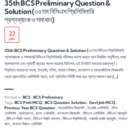
35th BCS Preliminary Question &
Solution (৩৫তম বিসিএস প্রিলিমিনারি
প্রশ্নব্যাংক ও সমাধান)
22
JAN
35th BCS Preliminary Question & Solution (৩৫তম বিসিএস প্রিলিমিনারি
প্রশ্নব্যাংক ও সমাধান) বিসিএস প্রিলিমিনারি পরীক্ষায় ভালো করতে হলে নিয়মিত অনুশীলন, সময়
ব্যবস্থাপনা এবং পূর্ববর্তী বছরের প্রশ্ন বারবার রিভিশন; এই তিনটাই সবচেয়ে গুরুত্বপূর্ণ।
প্রিলিতে সাধারণত বাংলা, ইংরেজি, গণিত, সাধারণ বিজ্ঞান, বাংলাদেশ ও আন্তর্জাতিক বিষয়াবলি
থেকে দ্রুতগতির এমসিকিউ আসে, তাই প্রতিদিন নির্দিষ্ট সময় ধরে প্রশ্ন সমাধান করা […]
Posted in:
BCS
,
BCS Preliminary
Tags:
BCS Preli MCQ
,
BCS Question Solution
,
Govt Job MCQ
,
Previous Year BCS Question
,
আন্তর্জাতিক বিষয়াবলি
,
ইংরেজি এমসিকিউ
,
গণিত
এমসিকিউ
,
প্রশ্নব্যাংক
,
বাংলা এমসিকিউ
,
বাংলাদেশ বিষয়াবলি
,
বিসিএস এমসিকিউ
,
বিসিএস প্রস্তুতি
,
বিসিএস প্রিলি প্রশ্ন
,
বিসিএস প্রিলি সমাধান
,
বিসিএস প্রিলিমিনারি
,
সরকারি চাকরি প্রস্তুতি
,
সাধারণ
জ্ঞান
,
সাধারণ বিজ্ঞান এমসিকিউ