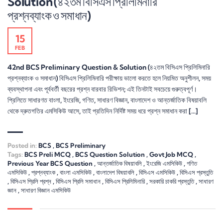
Solution (৪২তম বিসিএস প্রিলিমিনারি
প্রশ্নব্যাংক ও সমাধান)
15
FEB
42nd BCS Preliminary Question & Solution (৪২তম বিসিএস প্রিলিমিনারি
প্রশ্নব্যাংক ও সমাধান) বিসিএস প্রিলিমিনারি পরীক্ষায় ভালো করতে হলে নিয়মিত অনুশীলন, সময়
ব্যবস্থাপনা এবং পূর্ববর্তী বছরের প্রশ্ন বারবার রিভিশন; এই তিনটাই সবচেয়ে গুরুত্বপূর্ণ।
প্রিলিতে সাধারণত বাংলা, ইংরেজি, গণিত, সাধারণ বিজ্ঞান, বাংলাদেশ ও আন্তর্জাতিক বিষয়াবলি
থেকে দ্রুতগতির এমসিকিউ আসে, তাই প্রতিদিন নির্দিষ্ট সময় ধরে প্রশ্ন সমাধান করা […]
Posted in:
BCS
,
BCS Preliminary
Tags:
BCS Preli MCQ
,
BCS Question Solution
,
Govt Job MCQ
,
Previous Year BCS Question
,
আন্তর্জাতিক বিষয়াবলি
,
ইংরেজি এমসিকিউ
,
গণিত
এমসিকিউ
,
প্রশ্নব্যাংক
,
বাংলা এমসিকিউ
,
বাংলাদেশ বিষয়াবলি
,
বিসিএস এমসিকিউ
,
বিসিএস প্রস্তুতি
,
বিসিএস প্রিলি প্রশ্ন
,
বিসিএস প্রিলি সমাধান
,
বিসিএস প্রিলিমিনারি
,
সরকারি চাকরি প্রস্তুতি
,
সাধারণ
জ্ঞান
,
সাধারণ বিজ্ঞান এমসিকিউ